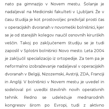
nato pa gimnazijo v Novem mestu. Šolanje je
nadaljeval na Medicinski fakulteti v Ljubljani. Že v
času študija je kot prostovoljec preživljal prosti čas
v operacijskih dvoranah v novomeški bolnišnici, kjer
se je od starejših kolegov naučil osnovnih kirurških
veščin. Takoj po zaključenem študiju se je tudi
zaposlil v Splošni bolnišnici Novo mesto. Leta 2004
je zaključil specializacijo iz ortopedije. Za tem pa je
neformalno izobraževanje nadaljeval v operacijskih
dvoranah v Belgiji, Nizozemski, Avstriji, ZDA, Franciji
in Angliji. V bolnišnici v Novem mestu je uvedel in
sodeloval pri uvedbi številnih novih operativnih
tehnik. Redno se udeležuje mednarodnih
kongresov širom po Evropi, tudi z aktivno