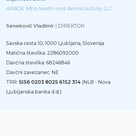
ARBOR MEA health and dental activity LLC
Senekovič Vladimir
| DIREKTOR
Savska cesta 10, 1000 Ljubljana, Slovenija
Matična številka: 2286092000
Davčna številka: 68246846
Davčni zavezanec: NE
TRR:
SI56 0203 8025 6152 314
(NLB - Nova
Ljubljanska banka d.d.)