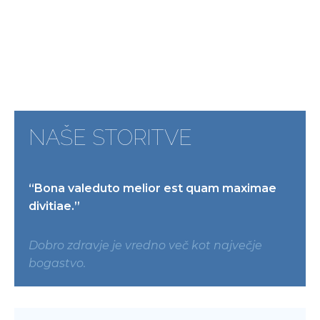
NAŠE STORITVE
“Bona valeduto melior est quam maximae
divitiae.”
Dobro zdravje je vredno več kot največje
bogastvo.