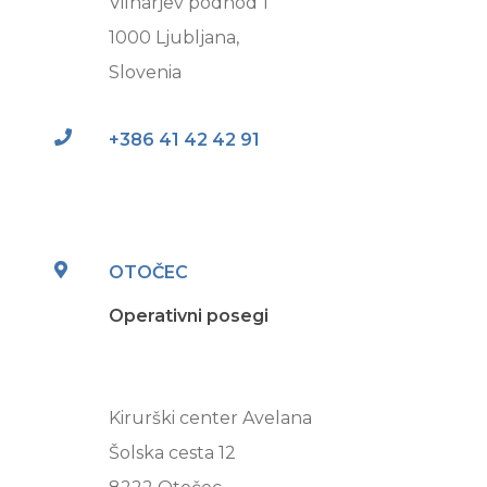
Vilharjev podhod 1
1000 Ljubljana,
Slovenia
+386 41 42 42 91
OTOČEC
Operativni posegi
Kirurški center Avelana
Šolska cesta 12